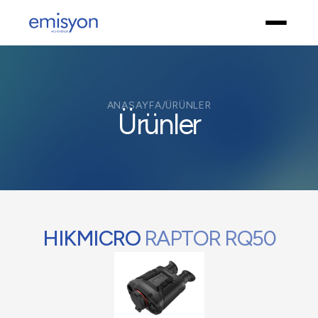
ANASAYFA
/
ÜRÜNLER
Ürünler
HIKMICRO
RAPTOR RQ50