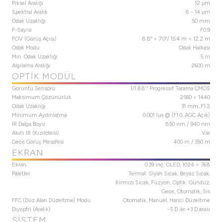
Piksel Aralığı
12 μm
Spektral Aralık
8 - 14 μm
Odak Uzaklığı
50 mm
F-Sayısı
F0.9
FOV (Görüş Açısı)
8.8° × 7.0°/ 15.4 m × 12.2 m
Odak Modu
Odak Halkası
Min. Odak Uzaklığı
5 m
Algılama Aralığı
2600 m
OPTIK MODÜL
Görüntü Sensörü
1/1.88'' Progressif Tarama CMOS
Maksimum Çözünürlük
2560 × 1440
Odak Uzaklığı
31 mm, F1.2
Minimum Aydınlatma
0.001 lux @ (F1.0, AGC Açık)
IR Dalga Boyu
850 nm / 940 nm
Akıllı IR (Kızılötesi)
Var
Gece Görüş Mesafesi
400 m / 350 m
EKRAN
Ekran
0.39 inç, OLED, 1024 × 768
Paletler
Termal: Siyah Sıcak, Beyaz Sıcak,
Kırmızı Sıcak, Füzyon, Optik: Gündüz,
Gece, Otomatik, Sis
FFC (Düz Alan Düzeltme) Modu
Otomatik, Manuel, Harici Düzeltme
Diyoptri (Aralık)
-5 D ile +3 D arası
SISTEM