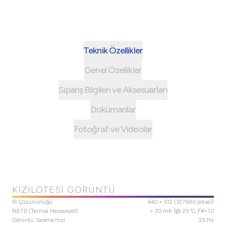
Teknik Özellikler
Genel Özellikler
Sipariş Bilgileri ve Aksesuarları
Dokümanlar
Fotoğraf ve Videolar
KIZILÖTESI GÖRÜNTÜ
IR Çözünürlüğü
640 × 512 (327.680 piksel)
NETD (Termal Hassasiyet)
< 20 mK (@ 25 °C, F#=1.0
Görüntü Tarama Hızı
25 Hz