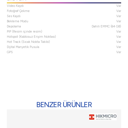
Video Kaydı
Var
Fotoğraf Çekme
Var
Ses Kaydı
Var
Bekleme Modu
Var
Depolama
Dahili EMMC (64 GB)
PIP (Resim içinde resim)
Var
Hotspot (Kablosuz Erişim Noktası)
Var
Hot Track (Sıcak Nokta Takibi)
Var
Dijital Manyetik Pusula
Var
GPS
Var
BENZER ÜRÜNLER