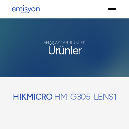
ANASAYFA
/
ÜRÜNLER
Ürünler
HIKMICRO
HM-G305-LENS1