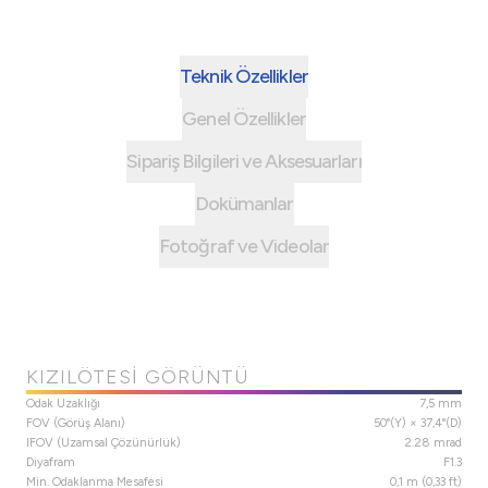
Teknik Özellikler
Genel Özellikler
Sipariş Bilgileri ve Aksesuarları
Dokümanlar
Fotoğraf ve Videolar
KIZILÖTESI GÖRÜNTÜ
Odak Uzaklığı
7,5 mm
FOV (Görüş Alanı)
50°(Y) × 37,4°(D)
IFOV (Uzamsal Çözünürlük)
2.28 mrad
Diyafram
F1.3
Min. Odaklanma Mesafesi
0,1 m (0,33 ft)