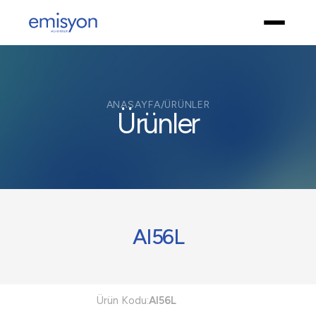
ANASAYFA
/
ÜRÜNLER
Ürünler
AI56L
Ürün Kodu:
AI56L