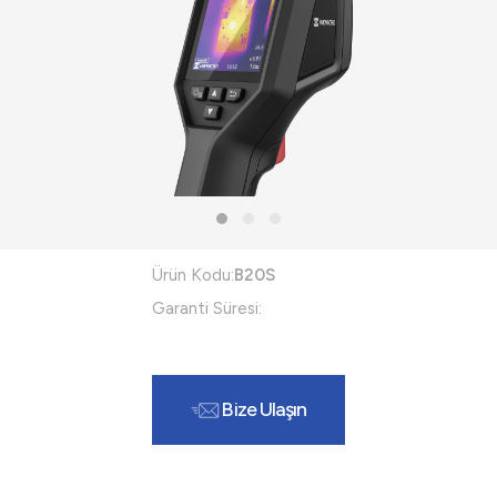
Ürün Kodu:
B20S
Garanti Süresi:
Bize Ulaşın