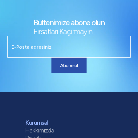
Bültenimize abone olun
Fırsatları Kaçırmayın
Abone ol
Kurumsal
Hakkımızda