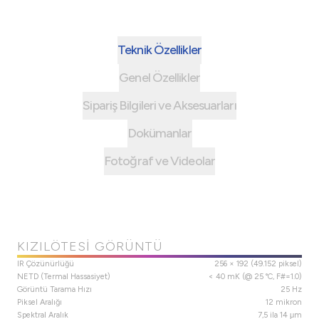
Teknik Özellikler
Genel Özellikler
Sipariş Bilgileri ve Aksesuarları
Dokümanlar
Fotoğraf ve Videolar
KIZILÖTESI GÖRÜNTÜ
IR Çözünürlüğü
256 × 192 (49.152 piksel)
NETD (Termal Hassasiyet)
< 40 mK (@ 25 °C, F#=1.0)
Görüntü Tarama Hızı
25 Hz
Piksel Aralığı
12 mikron
Spektral Aralık
7,5 ila 14 μm