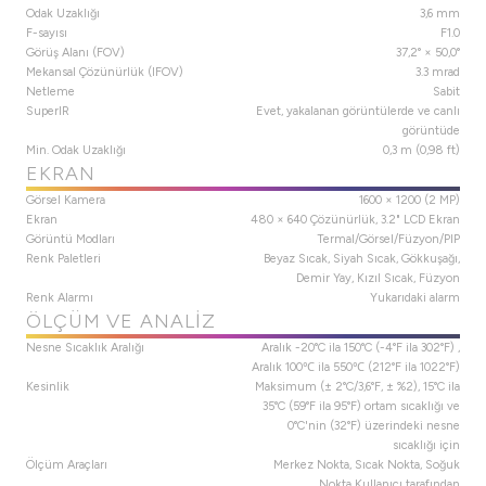
Odak Uzaklığı
3,6 mm
F-sayısı
F1.0
Görüş Alanı (FOV)
37,2° × 50,0°
Mekansal Çözünürlük (IFOV)
3.3 mrad
Netleme
Sabit
SuperIR
Evet, yakalanan görüntülerde ve canlı
görüntüde
Min. Odak Uzaklığı
0,3 m (0,98 ft)
EKRAN
Görsel Kamera
1600 × 1200 (2 MP)
Ekran
480 × 640 Çözünürlük, 3.2" LCD Ekran
Görüntü Modları
Termal/Görsel/Füzyon/PIP
Renk Paletleri
Beyaz Sıcak, Siyah Sıcak, Gökkuşağı,
Demir Yay, Kızıl Sıcak, Füzyon
Renk Alarmı
Yukarıdaki alarm
ÖLÇÜM VE ANALIZ
Nesne Sıcaklık Aralığı
Aralık -20°C ila 150°C (-4°F ila 302°F) ,
Aralık 100℃ ila 550℃ (212°F ila 1022°F)
Kesinlik
Maksimum (± 2°C/3,6°F, ± %2), 15°C ila
35°C (59°F ila 95°F) ortam sıcaklığı ve
0°C'nin (32°F) üzerindeki nesne
sıcaklığı için
Ölçüm Araçları
Merkez Nokta, Sıcak Nokta, Soğuk
Nokta Kullanıcı tarafından