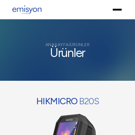
ANASAYFA
/
ÜRÜNLER
Ürünler
HIKMICRO
B20S