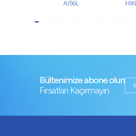
AI56L
HI
Bültenimize abone olun
Fırsatları Kaçırmayın