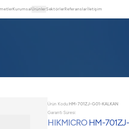
metler
Kurumsal
Ürünler
Sektörler
Referanslar
İletişim
Ürün Kodu:
HM-701ZJ-G01-KALKAN
Garanti Süresi:
HIKMICRO
HM-701ZJ